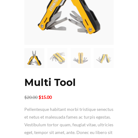
Multi Tool
Original
Current
$
20.00
$
15.00
price
price
Pellentesque habitant morbi tristique senectus
was:
is:
et netus et malesuada fames ac turpis egestas.
$20.00.
$15.00.
Vestibulum tortor quam, feugiat vitae, ultricies
eget, tempor sit amet, ante. Donec eu libero sit