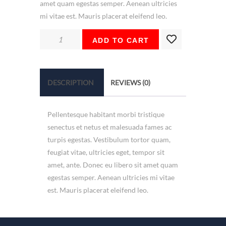
amet quam egestas semper. Aenean ultricies
mi vitae est. Mauris placerat eleifend leo.
Multi
ADD TO CART
Tool
quantity
DESCRIPTION
REVIEWS (0)
Pellentesque habitant morbi tristique
senectus et netus et malesuada fames ac
turpis egestas. Vestibulum tortor quam,
feugiat vitae, ultricies eget, tempor sit
amet, ante. Donec eu libero sit amet quam
egestas semper. Aenean ultricies mi vitae
est. Mauris placerat eleifend leo.